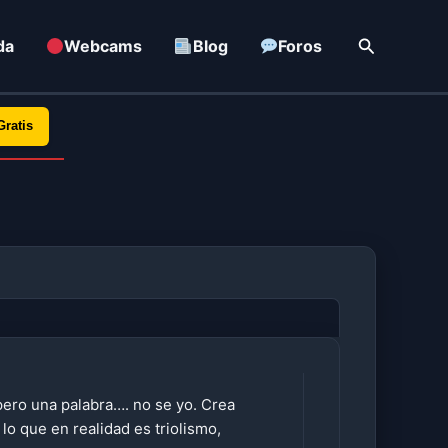
Buscar
da
Webcams
Blog
Foros
Gratis
pero una palabra…. no se yo. Crea
lo que en realidad es triolismo,