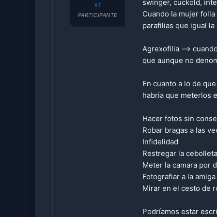
swinger, cuckold, int
xr
Cuando la mujer foll
PARTICIPANTE
parafilias que igual l
Agrexofilia –> cuand
que aunque no denomi
En cuanto a lo de qu
habria que meterlos 
Hacer fotos sin conse
Robar bragas a las ve
Infidelidad
Restregar la cebollet
Meter la camara por d
Fotografiar a la amig
Mirar en el cesto de 
Podríamos estar escr