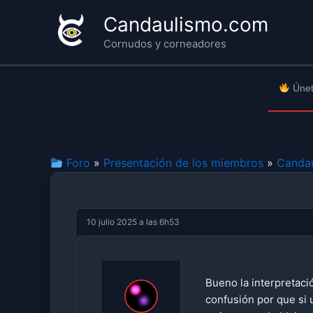
Ir
Candaulismo.com
al
Cornudos y corneadores
contenido
Únet
Foro
»
Presentación de los miembros
»
Candau
10 julio 2025 a las 6h53
Bueno la interpretaci
confusión por que si 