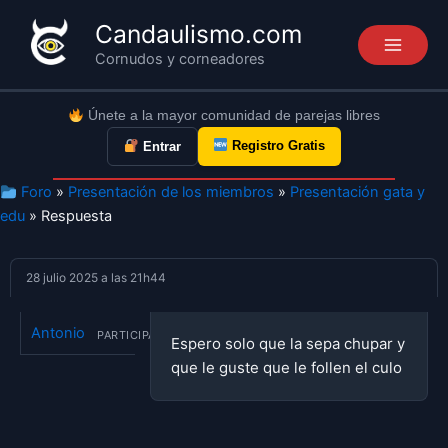
Ir
Candaulismo.com
al
Cornudos y corneadores
contenido
Únete a la mayor comunidad de parejas libres
Registro Gratis
Entrar
Foro
»
Presentación de los miembros
»
Presentación gata y
edu
» Respuesta
28 julio 2025 a las 21h44
Antonio
PARTICIPANTE
Espero solo que la sepa chupar y
que le guste que le follen el culo