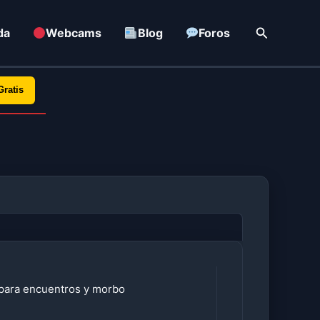
Buscar
da
Webcams
Blog
Foros
Gratis
 para encuentros y morbo