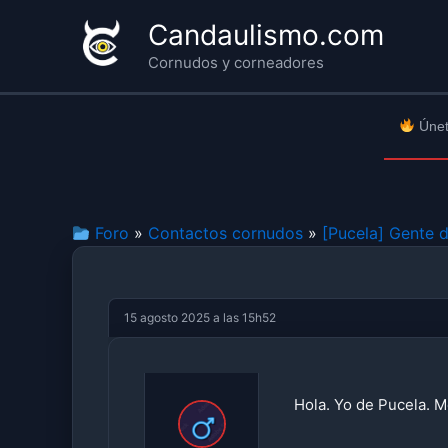
Ir
Candaulismo.com
al
Cornudos y corneadores
contenido
Únet
Foro
»
Contactos cornudos
»
[Pucela] Gente 
15 agosto 2025 a las 15h52
Hola. Yo de Pucela. M