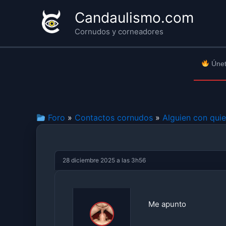
Ir
Candaulismo.com
al
Cornudos y corneadores
contenido
Únet
Foro
»
Contactos cornudos
»
Alguien con qui
28 diciembre 2025 a las 3h56
Me apunto