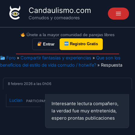
Ir
Candaulismo.com
al
Cornudos y corneadores
contenido
Únete a la mayor comunidad de parejas libres
Registro Gratis
Entrar
Foro
»
Compartir fantasías y experiencias
»
Que son los
beneficios del estilo de vida cornudo / hotwife?
» Respuesta
8 febrero 2026 a las 0h06
Lucian
PARTICIPANTE
Interesante lectura compañero,
la verdad fue muy entretenida,
espero prontas publicaciones