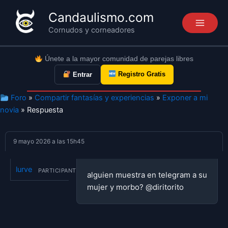
Ir
Candaulismo.com
al
Cornudos y corneadores
contenido
Únete a la mayor comunidad de parejas libres
Registro Gratis
Entrar
Foro
»
Compartir fantasías y experiencias
»
Exponer a mi
novia
» Respuesta
9 mayo 2026 a las 15h45
lurve
PARTICIPANTE
alguien muestra en telegram a su
mujer y morbo? @diritorito