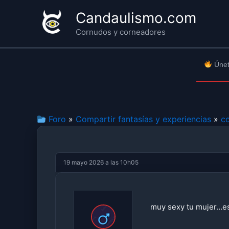
Ir
Candaulismo.com
al
Cornudos y corneadores
contenido
Únet
Foro
»
Compartir fantasías y experiencias
»
c
19 mayo 2026 a las 10h05
muy sexy tu mujer…e