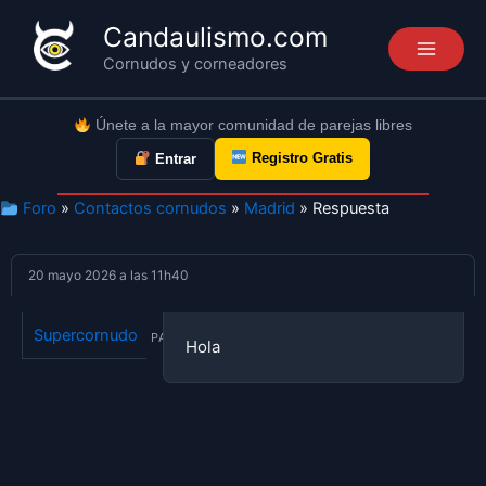
Ir
Candaulismo.com
al
Cornudos y corneadores
contenido
Únete a la mayor comunidad de parejas libres
Registro Gratis
Entrar
Foro
»
Contactos cornudos
»
Madrid
» Respuesta
20 mayo 2026 a las 11h40
Supercornudo
PARTICIPANTE
Hola