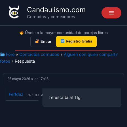
Ir
Candaulismo.com
al
Cornudos y corneadores
contenido
Únete a la mayor comunidad de parejas libres
Registro Gratis
Entrar
Foro
»
Contactos cornudos
»
Alguien con quien compartir
fotos
» Respuesta
26 mayo 2026 a las 17h16
Ferfdez
PARTICIPANTE
Te escribí al Tlg.