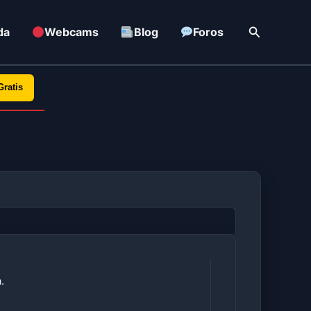
Buscar
da
Webcams
Blog
Foros
Gratis
.