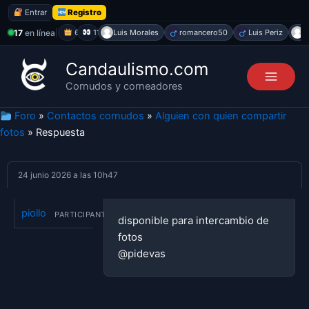
Entrar
Registro
17
en línea
|
6
11
Luis Morales
romancero50
Luis Periz
J
Ir
Candaulismo.com
al
Cornudos y corneadores
contenido
Foro
»
Contactos cornudos
»
Alguien con quien compartir
fotos
» Respuesta
24 junio 2026 a las 10h47
piollo
PARTICIPANTE
disponible para intercambio de
fotos
@pidevas