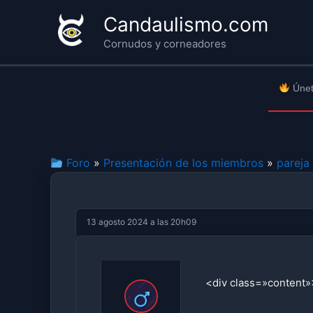
Ir
Candaulismo.com
al
Cornudos y corneadores
contenido
Únet
Foro
»
Presentación de los miembros
»
pareja
13 agosto 2024 a las 20h09
<div class=»content»>