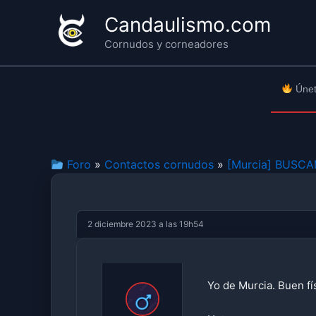
Ir
Candaulismo.com
al
Cornudos y corneadores
contenido
Únet
Foro
»
Contactos cornudos
»
[Murcia] BUSC
2 diciembre 2023 a las 19h54
Yo de Murcia. Buen fí