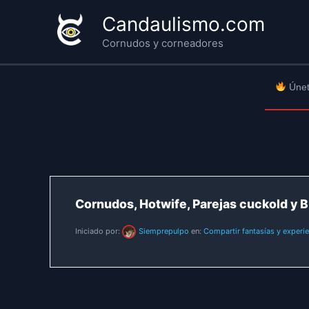
Ir
Candaulismo.com
al
Cornudos y corneadores
contenido
Únet
Cornudos, Hotwife, Parejas cuckold y B
Iniciado por:
Siemprepulpo
en:
Compartir fantasías y experi