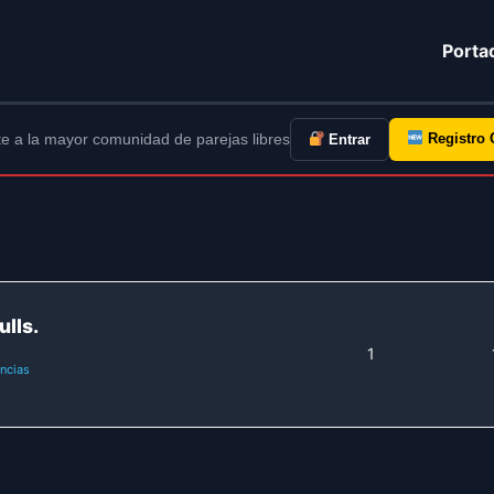
Porta
e a la mayor comunidad de parejas libres
Registro 
Entrar
ulls.
1
encias