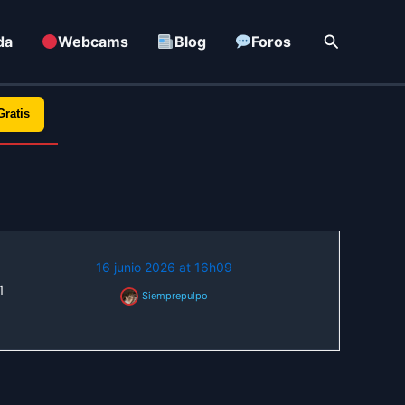
Buscar
da
Webcams
Blog
Foros
Gratis
16 junio 2026 at 16h09
1
Siemprepulpo