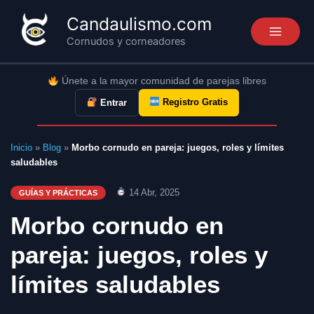
Ir
Candaulismo.com
al
Cornudos y corneadores
contenido
Únete a la mayor comunidad de parejas libres
Registro Gratis
Entrar
Inicio
»
Blog
»
Morbo cornudo en pareja: juegos, roles y límites
saludables
14 Abr, 2025
GUÍAS Y PRÁCTICAS
Morbo cornudo en
pareja: juegos, roles y
límites saludables