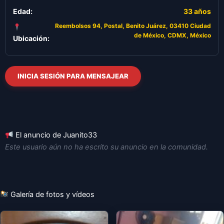
Edad:
33 años
Reembolsos 94, Postal, Benito Juárez, 03410 Ciudad
de México, CDMX, México
Ubicación:
INICIA SESIÓN PARA MENSAJEAR
El anuncio de Juanito33
Este usuario aún no ha escrito su anuncio en la comunidad.
Galería de fotos y vídeos