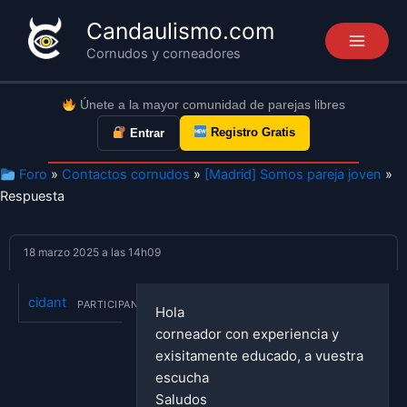
Ir
Candaulismo.com
al
Cornudos y corneadores
contenido
Únete a la mayor comunidad de parejas libres
Registro Gratis
Entrar
Foro
»
Contactos cornudos
»
[Madrid] Somos pareja joven
»
Respuesta
18 marzo 2025 a las 14h09
cidant
PARTICIPANTE
Hola
corneador con experiencia y
exisitamente educado, a vuestra
escucha
Saludos