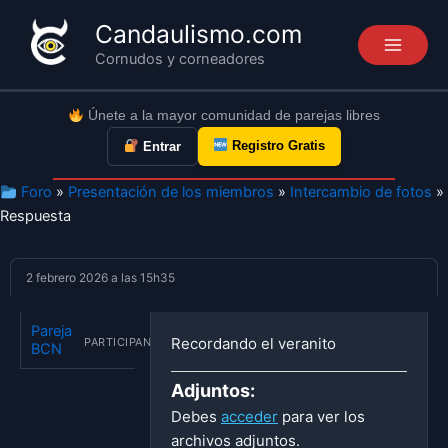
Ir
Candaulismo.com
al
Cornudos y corneadores
contenido
Únete a la mayor comunidad de parejas libres
Registro Gratis
Entrar
Foro
»
Presentación de los miembros
»
Intercambio de fotos
»
Respuesta
2 febrero 2026 a las 15h35
Pareja
Recordando el veranito
PARTICIPANTE
BCN
Adjuntos:
Debes
acceder
para ver los
archivos adjuntos.