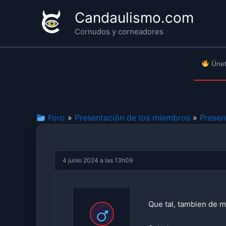
Ir
Candaulismo.com
al
Cornudos y corneadores
contenido
Únet
Foro
»
Presentación de los miembros
»
Presen
4 junio 2024 a las 13h09
Que tal, tambien de m