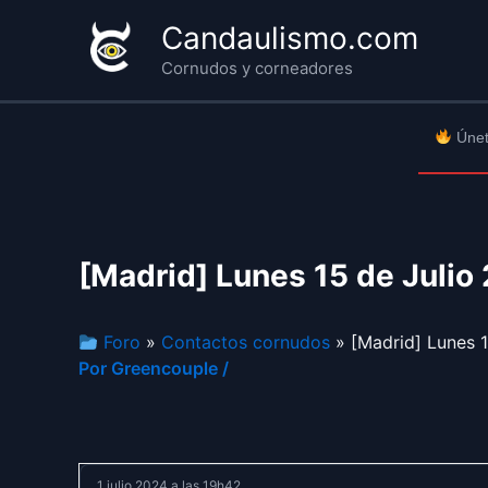
Ir
Candaulismo.com
al
Cornudos y corneadores
contenido
Únet
[Madrid] Lunes 15 de Julio
Foro
»
Contactos cornudos
» [Madrid] Lunes 1
Por
Greencouple
/
1 julio 2024 a las 19h42