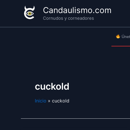
Ir
Candaulismo.com
al
Cornudos y corneadores
contenido
Únet
cuckold
Inicio
cuckold