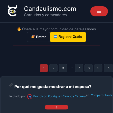
Ir
Candaulismo.com
al
Cornudos y corneadores
contenido
Únete a la mayor comunidad de parejas libres
Registro Gratis
Entrar
…
1
2
3
7
8
9
→
Por qué me gusta mostrar a mi esposa?
en:
Compartir fanta
Iniciado por:
Francisco Rodríguez Campoy Cabrera
1